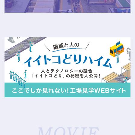
工
場
魅
力
紹
介